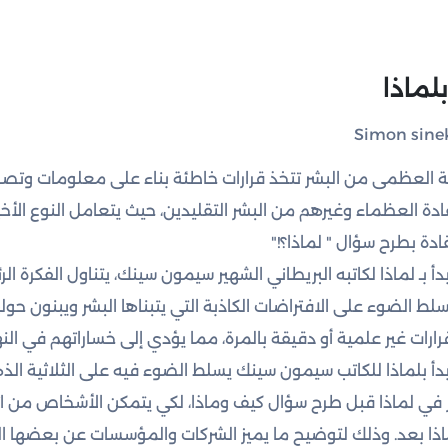
بلماذا
ية العظمى من البشر تتخذ قرارات خاطئة بناء على معلومات وتص
قادة العظماء وغيرهم من البشر التقليدين، حيث يتعامل النوع الأخ
قادة بطرح سؤال " لماذا؟!"
دأ بـ لماذا لكاتبه البريطاني الشهير سيمون سينك، يتناول الفكرة ا
لط الضوء على الافتراضات الكاذبة التي يتبناها البشر ويبنون حو
رارات غير علمية أو دقيقة بالمرة، مما يؤدي إلى خساراتهم في النه
بدأ بلماذا للكاتب سيمون سينك يسلط الضوء فيه على الثلاثية الذه
ر في لماذا قبل طرح سؤال كيف وماذا، لكي يتمكن الأشخاص من ا
ذا بعد. وذلك لتوضيح ما يميز الشركات والمؤسسات عن بعضها ال