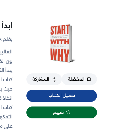
إبدأ 
بقلم Simon sinek
الغالب
بين ال
يبدأ ال
المفضلة
المشاركة
كتاب اب
حيث يس
تحميل الكتــاب
اتخاذ ق
كتاب ا
تقييم
التفكي
على ما