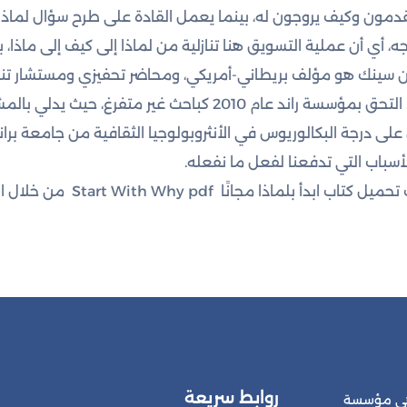
قدمون وكيف يروجون له، بينما يعمل القادة على طرح سؤال لماذا
، أي أن عملية التسويق هنا تنازلية من لماذا إلى كيف إلى ماذا، بي
سينك هو مؤلف بريطاني-أمريكي، ومحاضر تحفيزي ومستشار تنظيمي
لماذا". التحق بمؤسسة راند عام 2010 كباحث غير م
لى درجة البكالوريوس في الأنثروبولوجيا الثقافية من جامعة بران
أسباب التي تدفعنا لفعل ما نفعله.
تاب ابدأ بلماذا مجانًا Start With Why pdf من خلال الرابط أدناه.
روابط سريعة
 هي مؤسسة