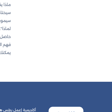
ماذا ي
سيحتاجه
سيمون 
حاصل ع
فهم ال
يمكنك تحميل ك
أكاديمية إعمل بيزنس