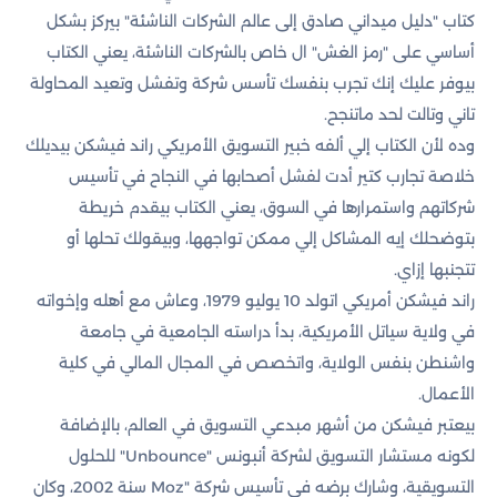
كتاب "دليل ميداني صادق إلى عالم الشركات الناشئة" بيركز بشكل
أساسي على "رمز الغش" ال خاص بالشركات الناشئة، يعني الكتاب
بيوفر عليك إنك تجرب بنفسك تأسس شركة وتفشل وتعيد المحاولة
تاني وتالت لحد ماتنجح.
وده لأن الكتاب إلي ألفه خبير التسويق الأمريكي راند فيشكن بيديلك
خلاصة تجارب كتير أدت لفشل أصحابها في النجاح في تأسيس
شركاتهم واستمرارها في السوق، يعني الكتاب بيقدم خريطة
بتوضحلك إيه المشاكل إلي ممكن تواجهها، وبيقولك تحلها أو
تتجنبها إزاي.
راند فيشكن أمريكي اتولد 10 يوليو 1979، وعاش مع أهله وإخواته
في ولاية سياتل الأمريكية، بدأ دراسته الجامعية في جامعة
واشنطن بنفس الولاية، واتخصص في المجال المالي في كلية
الأعمال.
بيعتبر فيشكن من أشهر مبدعي التسويق في العالم، بالإضافة
لكونه مستشار التسويق لشركة أنبونس "Unbounce" للحلول
التسويقية، وشارك برضه في تأسيس شركة "Moz سنة 2002، وكان