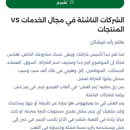
تقييم
الشركات الناشئة في مجال الخدمات VS
المنتجات
بقلم راند فيشكن
لما تقرر تبدأ تأسيس شركتك، ويبقى عندك مشروعك الخاص، هتحس
فجأة إن الموضوع كبير جدا ومخيف: اسم الشركة.. السوق.. العملاء..
الحسابات.. الموظفين.. إلخ، وهيجي في بالك ألف سبب وسبب
ممكن يخلوا الشركة تفشل.
بس زي مافيه "رمز الغش" في ألعاب الفيديو جيم، في رمز غش
برضه للشركات الناشئة.
رمز الغش للي ما يعرفهوش هو عبارة عن طريقة أو جهاز بيساعدك
وإنت بتلعبك أي جيم عشان تعدي مستويات كتيرة بسرعة، أو تاخد
مزايا زيادة في اللعبة، فتقدر في الآخر تكسب الجيم، في حين إلي
مش بيستخدمه بتزيد نسبة فشله وخسارته في اللعب.