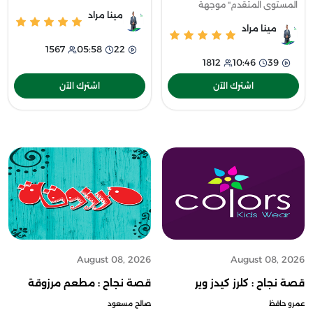
المستوى المتقدم" موجهة
Pivot Table وPower Query،
مينا مراد
للمستخدمين الذين يريدون
وكيفية تنظيم البيانات وتحليلها
مينا مراد
استكشاف الاستخدامات المتقدمة
بفعالية باستخدام استراتي
1567
05:58
22
لبرامج Word وExcel
1812
10:46
39
وPowerPoint، بما في ذلك دالات
Ex
اشترك الآن
اشترك الآن
August 08, 2026
August 08, 2026
قصة نجاح : كلرز كيدز وير
قصة نجاح : مطعم مرزوقة
عمرو حافظ
صالح مسعود