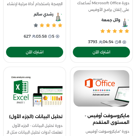
دورة Microsoft Office تُساعدك
البرمجة باستخدام أداة مرئية لإنشاء
على إتقان برامج الأوفيس
قصص تفاعلية، ألعاب، ورسوم
رشدي سالم
الأساسية (Word, Excel,
متحركة. تُعتبر هذه الدورة مثالية
وائل جمعة
PowerPoint, Outlook)، من خلال
للأطفال والكبار، حيث تتيح تعلم
شرح عملي لأهم المهام الإدارية
627
03:58
5
مثل إنشاء الم
3793
04:54
8
اشترك الآن
اشترك الآن
مايكروسوفت أوفيس -
تحليل البيانات (الجزء الأول)
المستوى المتقدم
دورة تحليل البيانات - الجزء الأول
دورة "مايكروسوفت أوفيس
تعلمك أدوات تحليل البيانات مثل الـ