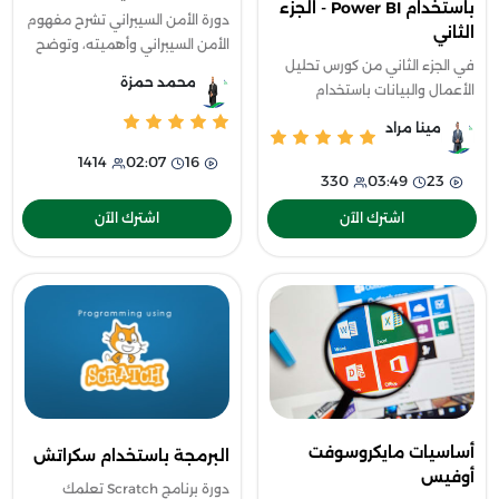
باستخدام Power BI - الجزء
دورة الأمن السيبراني تشرح مفهوم
الثاني
الأمن السيبراني وأهميته، وتوضح
في الجزء الثاني من كورس تحليل
أنواعه والفرق بينه وبين أمن
محمد حمزة
الأعمال والبيانات باستخدام
المعلومات، كما تتناول الفضاء
Power BI ستتعلم كيفية الوصول
السيبراني والجرائم الإلكترونية
مينا مراد
بالبيانات إلى أعمق نقطة والتعرف
1414
02:07
16
على مختلف الأدوات.
330
03:49
23
اشترك الآن
اشترك الآن
أساسيات مايكروسوفت
البرمجة باستخدام سكراتش
أوفيس
دورة برنامج Scratch تعلمك