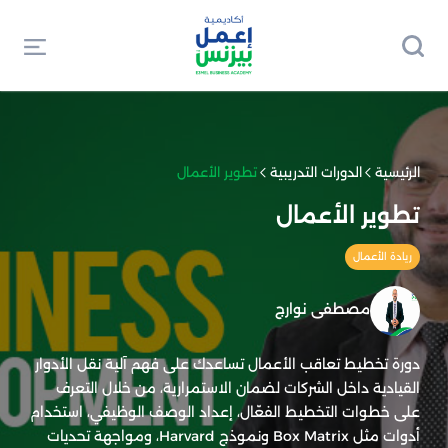
الرئيسية
الدورات التدريبية
تطوير الأعمال
تطوير الأعمال
ريادة الأعمال
مصطفى نوارج
دورة تخطيط تعاقب الأعمال تساعدك على فهم آلية نقل الأدوار
القيادية داخل الشركات لضمان الاستمرارية، من خلال التعرف
على خطوات التخطيط الفعّال، إعداد الوصف الوظيفي، استخدام
أدوات مثل Box Matrix ونموذج Harvard، ومواجهة تحديات