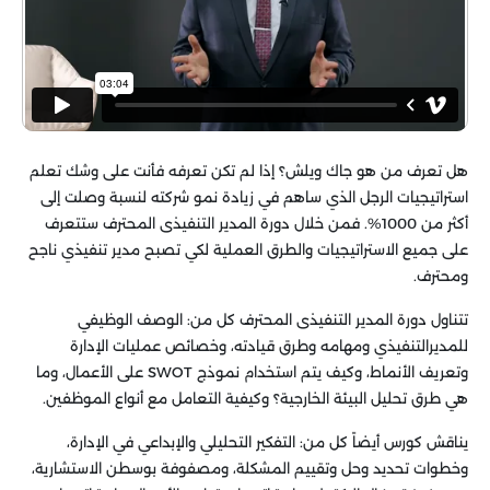
هل تعرف من هو جاك ويلش؟ إذا لم تكن تعرفه فأنت على وشك تعلم
استراتيجيات الرجل الذي ساهم في زيادة نمو شركته لنسبة وصلت إلى
أكثر من 1000%. فمن خلال دورة المدير التنفيذى المحترف ستتعرف
على جميع الاستراتيجيات والطرق العملية لكي تصبح مدير تنفيذي ناجح
ومحترف.
تتناول دورة المدير التنفيذى المحترف كل من: الوصف الوظيفي
للمديرالتنفيذي ومهامه وطرق قيادته، وخصائص عمليات الإدارة
وتعريف الأنماط، وكيف يتم استخدام نموذج SWOT على الأعمال، وما
هي طرق تحليل البيئة الخارجية؟ وكيفية التعامل مع أنواع الموظفين.
يناقش كورس أيضاً كل من: التفكير التحليلي والإبداعي في الإدارة،
وخطوات تحديد وحل وتقييم المشكلة، ومصفوفة بوسطن الاستشارية،