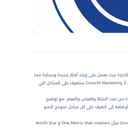
 الشركات في الآونة الأخيرة حيث يعمل على إيجاد أفكار جديدة ومبتكرة مما
يؤدي إلى نمو خطة التسويق من جميع النواحي، فمن خلال كورس الـ Growth Marketing ستتعرف على المراحل التي
وستتعرف أيضًا في هذه الدورة على مهامك كـ Growth Marketeer من حيث الابتكار والقياس والتعلم، مع توضيح
رات الأساسية المطلوب توافرها في الـ Growth Martkeer، بالإضافة إلى التعرف على كل مراحل نموذج النمو
ويتناول الكورس توضيح المعايير الرئيسية لمجال الـ Growth Marketing مثل One Metric that matters و North Star