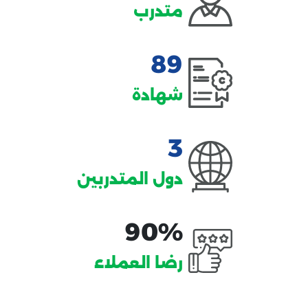
متدرب
89
شهادة
3
دول المتدربين
90%
رضا العملاء