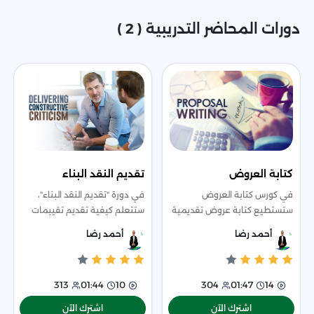
دورات المحاضر التدريبية ( 2 )
كتابة العروض
تقديم النقد البناء
في كورس كتابة العروض
في دورة "تقديم النقد البناء"،
ستستطيع كتابة عروض تقديمية
ستتعلم كيفية تقديم تقييمات
لشركتك احترافية، وتكتسب من
بنّاءة لفريقك تساهم في تطوير
أحمد رضا
أحمد رضا
الكورس مهارات مختلفة لعرض
الأداء دون التأثير على ثقة الأفراد
تقديمي قوي وجذاب.
بأنفسهم. ستتعرف على طرق
الاست
313
01:44
10
304
01:47
14
اشترك الآن
اشترك الآن