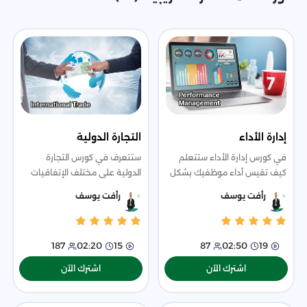
إدارة الأداء
التجارة الدولية
في كورس إدارة الأداء ستتعلم
ستتعرف في كورس التجارة
كيف تقيس أداء موظفيك بشكل
الدولية على مختلف الإتفاقيات
احترافي ومعرفة نقاط القوة
الدولية الخاصة بالتجارة في
رأفت يوسف
رأفت يوسف
والضعف، ودور الرؤساء في
مختلف الدول وستتعرف على
المؤسسة ومدى تأثيره.
مختلف العوامل التي تؤثر على
التجارة والكثير من
187
02:20
15
87
02:50
19
اشترك الآن
اشترك الآن