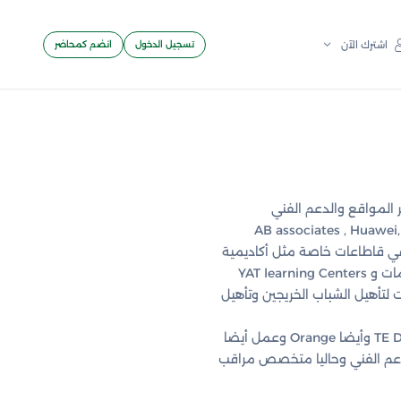
تسجيل الدخول
انضم كمحاضر
اشترك الآن
لمواقع والدعم الفني
AB associates , Huawei,
 6000 متدرب وموظف على مدار 8 سنوات في قاطاعات خاصة مثل أكاديمية
مات و
YAT learning Centers
 لتأهيل الشباب الخريجين وتأهيل
TE 
وأيضا
Orange
وعمل أيضا
عم الفني وحاليا متخصص مراقب