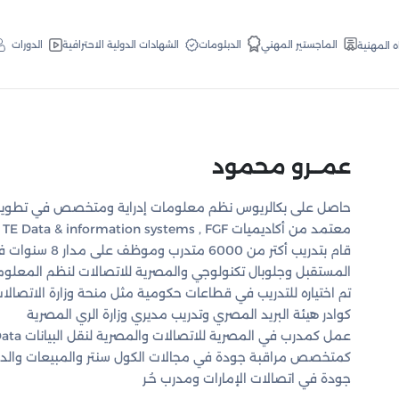
الدبلومات
الماجستير المهني
الشهادات الدولية الاحترافية
الدورات
ه المهنية
عمــرو محمود
حاصل على بكالريوس نظم معلومات إدراية ومتخصص في تطوير ا
معتمد من أكاديميات
 TE Data & information systems , FGF
قام بتدريب أكتر من
المستقبل وجلوبال تكنولوجي والمصرية للاتصالات لنظم المعلو
تم اختياره للتدريب في قطاعات حكومية مثل منحة وزارة الاتصالات
كوادر هيئة البريد المصري وتدريب مديري وزارة الري المصرية
عمل كمدرب في المصرية للاتصالات والمصرية لنقل البيانات
Data
كمتخصص مراقبة جودة في مجالات الكول سنتر والمبيعات والد
جودة في اتصالات الإمارات ومدرب حُـر