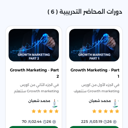
دورات المحاضر التدريبية ( 6 )
Growth Marketing - Part
Growth Marketing - Part
2
1
في الجزء الأول من كورس
في الجزء الثاني من كورس
Growth marketing ستتعرف
Growth marketing ستتعلم
على هذا المفهوم بشكل عميق
تحليل البيانات وستتعلم وضع
محمد شعبان
محمد شعبان
ودورك فيه بالإضافة إلى تعرفك
خطة للمبيعات احترافية ودراسة
على العميل والمراحل التي يمر
المنتج بدقة ووضع استراتيجيات.
بها وكيف تستغلها بش
70
02:44
26
225
03:19
26