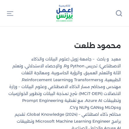
محمود طلعت
معيد و باحث – جامعة زويل (علوم البيانات والذكاء
الاصطناعي): تدريس Python وR، والإحصاء الاستدلالي، وتعلم
الآلة والتعلم العميق، والرؤية الحاسوبية، ومعالجة اللغات
الطبيعية، وTransformers وReinforcement Learning.
مهندس ومحاضر مسار الذكاء الاصطناعي وعلوم البيانات – وزارة
الاتصالات (MCiT-DEPi): شرح نمذجة البيانات وتطوير الخوارزميات
وتطبيقات Azure AI، مع تغطية Prompt Engineering
وMLOps وGANs وNLP وCV.
محاضر ذكاء اصطناعي – Global Knowledge (2024): تقديم
برامج Microsoft Machine Learning Engineer وتطبيقات
Azure AI والحلول الصناعية.