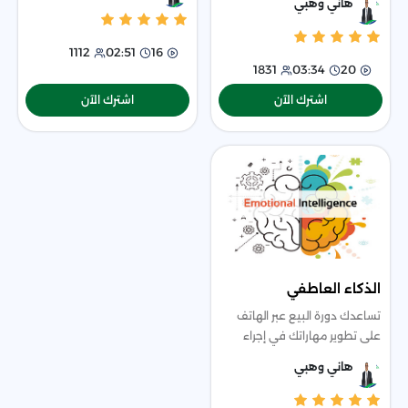
هاني وهبي
تعلم المبادئ الأساسية للتواصل
التمكين الفعّال، واستراتيجيات
الاحترافي، آداب الاجتماعات والم
1112
02:51
16
1831
03:34
20
اشترك الآن
اشترك الآن
الذكاء العاطفي
تساعدك دورة البيع عبر الهاتف
على تطوير مهاراتك في إجراء
مكالمات بيعية ناجحة، من خلال
هاني وهبي
فهم الفرق بين البيع والتسويق
الهاتفي، والتعرف على مراحل