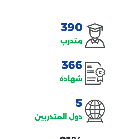
390
متدرب
366
شهادة
5
دول المتدربين