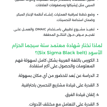
السببي مثل إيشيكاوا ومصفوفات العلاقات.
وضع خطط لمراقبة العمليات، إنشـــاء أنظمة الإنذار المبكر،
وضمان استدامة التحسينات.
تنفيـــذ مشـــروع تطبيقي باســـتخدام DMAIC، والعمـــل علـــى
تقديـــم عـــرض حـــول النتائـــج المحققة.
لماذا تختار شهادة معتمد ستة سيجما الحزام
الأسود (Six Sigma Black belt)؟
الكورس باللغة العربية بشكل كامل لسهولة فهم
المعلومات والحصول على أكبر استفادة.
الدراسة عن بُعد للحضور من أي مكان بسهولة.
القدرة على قيادة مشاريع التحسين باحترافية.
إتقان قيادة الفرق.
القدرة على التعامل مع مختلف الأدوات.