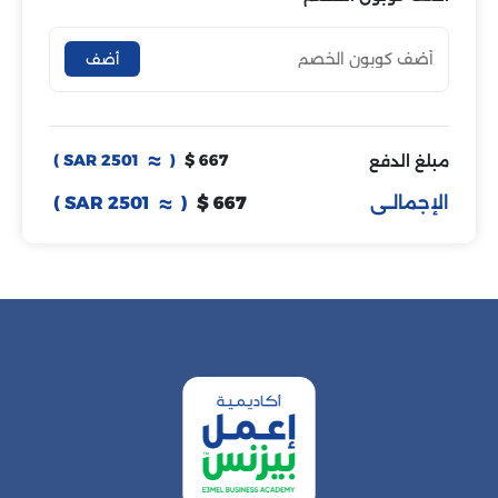
أضف
)
2501
SAR
(
667 $
مبلغ الدفع
الإجمالــى
667 $
(
SAR
2501
)