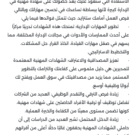
الاستفادة التي ستعود عليك بعد حصولك على شهادة مهنية في
الإدارة كبيرة لأنها ببساطة تساعدك في تحسين مهاراتك وبالتالي
فرص العمل أمامك ستتزايد، حيث تتمثل فوائدها فيما يلي:
· تطوير المهارات الإدارية: تمنحك هذه الشهادات تدريبًا مركزًا
على أحدث الممارسات والأدوات في مجالات الإدارة المختلفة، مما
يسهم في صقل مهارات القيادة، اتخاذ القرار، حل المشكلات،
والتخطيط الاستراتيجي.
· تعزيز المصداقية والاعتراف: الشهادات المهنية المعتمدة
للمديرين هي دليل ملموس على كفاءتك والتزامك بالتطوير
المستمر، مما يزيد من مصداقيتك في سوق العمل ويفتح لك
أبوابًا وظيفية أوسع.
· زيادة فرص الترقي والتقدم الوظيفي: العديد من الشركات
تفضل توظيف أو ترقية الأفراد الحاصلين على شهادات مهنية،
كونها تضمن مستوى معينًا من الكفاءة والخبرة العملية.
· زيادة الدخل المحتمل: تشير العديد من الدراسات إلى أن
حاملي الشهادات المهنية يحققون غالبًا دخلًا أعلى من أقرانهم