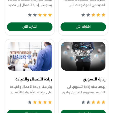
العديد من الموضوعات التي
بماجستير إدارة الأعمال إلى تحديد
تتعلق بكيفية اختيار نوع البيزنس
الأهداف الاستراتيجية للعمليات،
الخاص بك، والبدائل المتاحة،
مثل الجودة وسرعة تلبية طلبات
وطرق التمويل، وكيفية تحصيل
العميل وانخفاض التكلفة وال
اشترك الآن
اشترك الآن
الإيرادا
إدارة التسويق
ريادة الأعمال والقيادة
يهدف مقرر إدارة التسويق إلى
يركز مقرر ريادة الأعمال والقيادة
التعريف بمفهوم التسويق والدور
على دراسة نشأة ريادة الأعمال
المهم الذي يلعبه في الشركات،
وأهميتها، وكيفية تحويل الفكرة
والفرق بينه وبين البيع، وأنواع
الجيدة إلى فرصة تجارية ناجحة،
التسويق ومدارسه، بالإضافة إلى
وذلك بعد دراسة مدى جدواها ال