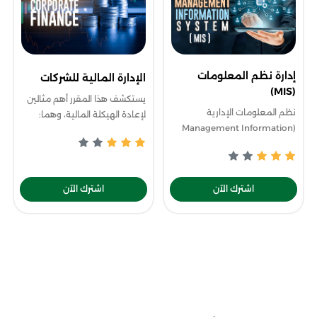
إدارة نظم المعلومات
الإدارة المالية للشركات
(MIS)
يستكشف هذا المقرر أهم مثالين
نظم المعلومات الإدارية
لإعادة الهيكلة المالية، وهما:
(Management Information
استبدال الأسهم بالمعاملات
Systems MIS) هو علم ذو طابع
الممولة بالديون، فضلًا عن ضخ
تكنولوجي إداري حديث مهم في
أسهم جديدة كبيرة من خلال
العصر الحالي فهو يجمع ما بين
إعادة هيكلة
اشترك الآن
اشترك الآن
تقنية المعلومات وال