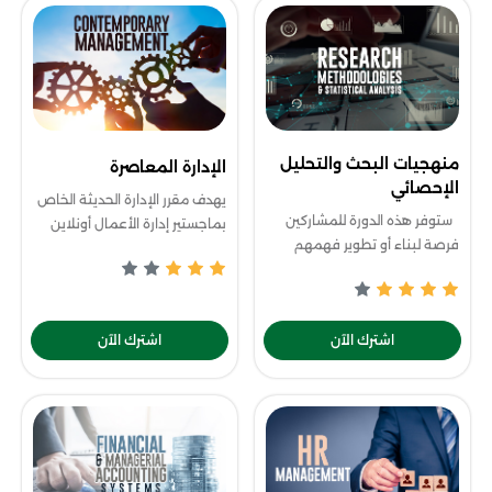
منهجيات البحث والتحليل
الإدارة المعاصرة
الإحصائي
يهدف مقرر الإدارة الحديثة الخاص
ستوفر هذه الدورة للمشاركين
بماجستير إدارة الأعمال أونلاين
فرصة لبناء أو تطوير فهمهم
إلى التعريف بأساسيات إدارة
للبحث من خلال استكشاف جيد
الأعمال بشكل متكامل، وعناصر
للغة البحث والأخلاق والأساليب.
نجاح رائد الأعمال، والتمويل وأنو
يقدم هذا البرنامج لغة البحث
اشترك الآن
اشترك الآن
والمباد