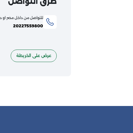
طرق التواصل
للتواصل من داخل مصر او دو
20227559800
عرض على الخريطة