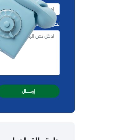
نص الرسالة
إرســـال