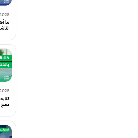
 2025
ما أه
الناشئ
 2025
كتابة
دمج م