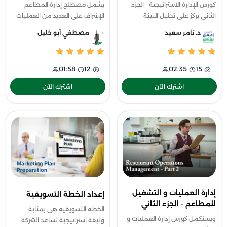
كورس الإدارة الاستراتيجية - الجزء
يشمل مصطلح إدارة المطاعم
الثاني يركز على تحليل البيئة
الإشراف على العديد من العمليات
الداخلية مثل الهيكل التنظيمي
مثل إدارة العمالة و إدارة المخزون
د. تامر سعيد
مصطفي أبو خليل
وثقافة المنظمة، ويشرح أهمية
فمن خلال دورة إدارة العمليات و
الميزة التنافسية وأهداف الشركة
التشغيل للمطاعم - الجزء الأول
01:58
12
02:35
15
اشترك الآن
اشترك الآن
إدارة العمليات و التشغيل
إعداد الخطة التسويقية
للمطاعم - الجزء الثاني
الخطة التسويقية هى بمثابة
ويستكمل كورس إدارة العمليات و
وثيقة استراتيجية تساعد الشركة