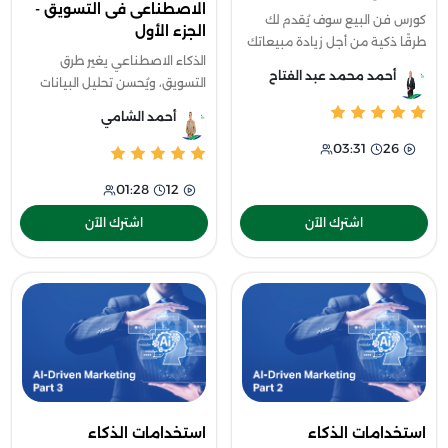
الاصطناعى فى التسويق -
كورس فن البيع سوف يُقدم لك
الجزء الأول
طرقًا ذكية من أجل زيادة مبيعاتك
الذكاء الاصطناعي يغير طرق
وفهم العميل بعمق أكثر لتساعده
أحمد محمد عبد الفتاح
التسويق، ويُحسن تحليل البيانات
في اتخاذ قرار الشراء وتحقيق
وتخصيص المحتوى. في هذا
أقصى استفادة من المنتجات أو
أحمد الشامي
الكورس، ستتعرف على كيفية
الخدم
03:31
26
تطبيق الذكاء الاصطناعي في
التسويق لتحسين تجرب
01:28
12
اشترك الآن
اشترك الآن
استخدامات الذكاء
استخدامات الذكاء