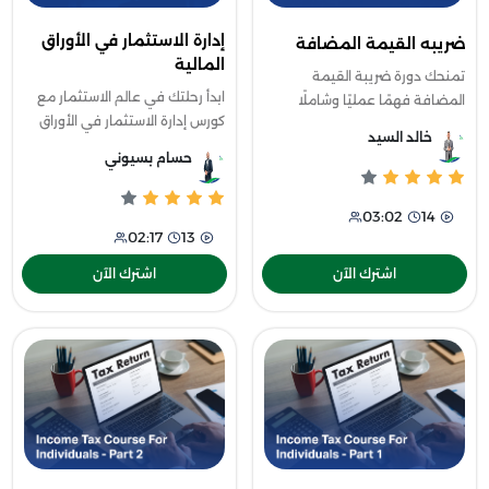
إدارة الاستثمار في الأوراق
ضريبه القيمة المضافة
المالية
تمنحك دورة ضريبة القيمة
ابدأ رحلتك في عالم الاستثمار مع
المضافة فهمًا عمليًا وشاملًا
كورس إدارة الاستثمار في الأوراق
للجوانب القانونية والإجرائية التي
خالد السيد
المالية، الذي يمنحك الأدوات لاتخاذ
تخص هذه الضريبة، بدءًا من
حسام بسيوني
قرارات ذكية وتحقيق أرباح
المبادئ الأساسية، والأطراف
مستدامة.
المسؤولة،
03:02
14
02:17
13
اشترك الآن
اشترك الآن