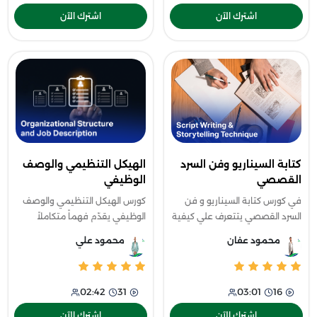
اشترك الآن
اشترك الآن
كتابة السيناريو وفن السرد
الهيكل التنظيمي والوصف
القصصي
الوظيفي
في كورس كتابة السيناريو و فن
كورس الهيكل التنظيمي والوصف
السرد القصصي يتتعرف علي كيفية
الوظيفي يقدّم فهماً متكاملاً
تحويل الأفكار إلى قصص مؤثرة
لكيفية تصميم الوظائف وربطها
محمود عفان
محمود علي
تجذب الانتباه وتترك أثرًا قويًا لدى
بأهداف واستراتيجية المؤسسة حيث
الجمهور
يتناول الفرق بين تصميم الوظيفة
وتح
03:01
16
02:42
31
اشترك الآن
اشترك الآن