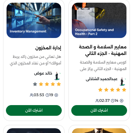
معايير السلامة و الصحة
إدارة المخزون
المهنية - الجزء الثاني
هل تعاني من مخزون راكد يربط
كورس معايير السلامة والصحة
أموالك؟ أو من نفاد المخزون الذي
المهنية – الجزء الثاني يركز على
يفقدك عملاءك؟ لذا يعد كورس
خالد عوض
أخطر بيئات العمل التي تتطلب
إدارة المخزون دليلك الشامل
عبدالحميد الشاذلى
أعلى مستويات الالتزام بإجراءات
لتحويل (إدارة المخزون) من مهمة
السلامة.
روتين
03:53
19
02:37
14
اشترك الآن
اشترك الآن