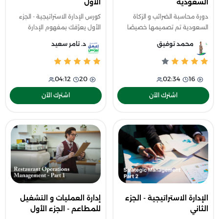
السعودية
الأول
دورة محاسبة الضرائب و الزكاة
كورس الإدارة الاستراتيجية - الجزء
السعودية تم تصميمها خصيصًا
الأول يعرّفك بمفهوم الإدارة
لتزويدك بالمعرفة والمهارات
الاستراتيجية، أهميتها، ومستوياتها
محمد توفيق
د. تامر سعيد
العملية اللازمة للتعامل بثقة مع
لضمان نجاح المؤسسات
الالتزامات الضريبية والزكاة، مما يج
واستمراريتها
04:12
20
02:34
16
اشترك الآن
اشترك الآن
الإدارة الاستراتيجية - الجزء
إدارة العمليات و التشغيل
الثاني
للمطاعم - الجزء الأول