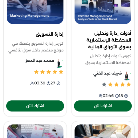
أدوات إدارة وتحليل
إدارة التسويق
المحفظة الإستثمارية
كورس إدارة التسويق يضعك في
بسوق الأوراق المالية
موقع متقدم داخل سوق تنافسي
كورس أدوات إدارة وتحليل
سريع التغيّر، ستفية تحليل البيئة
محمد عبد المعز
المحفظة الاستثمارية بسوق
التسويقية بالكامل، وفهم سلوك
الأوراق المالية سيمنحك القدرة
المستهلك بشكل واقعي، بالإضافة
شريف عبد الغني
على قراءة مؤشرات السوق المالي
لإتق
03:39
27
بدقة واحتراف، وفهم الجوانب
الحسابية المرت
02:46
18
اشترك الآن
اشترك الآن