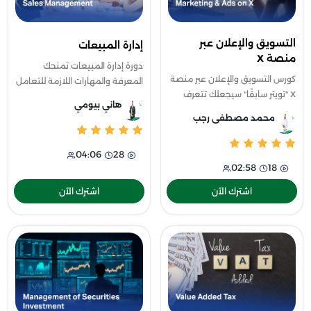
التسويق والإعلان عبر
إدارة المبيعات
منصة X
دورة إدارة المبيعات تمنحك
كورس التسويق والإعلان عبر منصة
المعرفة والمهارات اللازمة للتعامل
X "تويتر سابقًا" سيجعلك تتعرف
بفعالية مع عملائك وفريق عملك
هاني بيومي
على سر تميز هذه المنصة عن باقي
على حد سواء، ستتعرف على
محمد مصطفى رجب
المنصات، وطبيعة سلوك الجمهور
استراتيجيات متقدمة لتطوير
عليها، وكيف تعمل الخوارزمية ب
مهاراتك الق
04:06
28
02:58
18
اشترك الآن
اشترك الآن