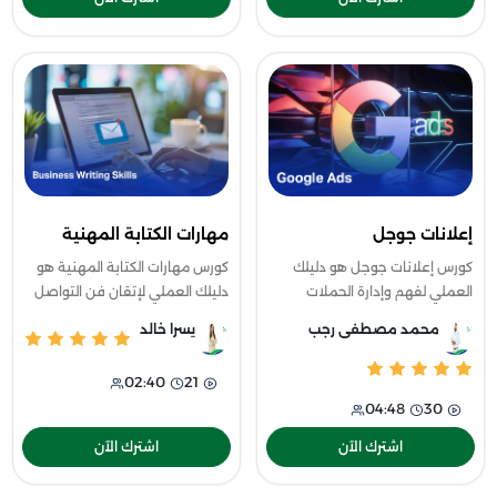
إعلانات جوجل
مهارات الكتابة المهنية
كورس إعلانات جوجل هو دليلك
كورس مهارات الكتابة المهنية هو
العملي لفهم وإدارة الحملات
دليلك العملي لإتقان فن التواصل
الإعلانية على محرك البحث بشكل
الكتابي الاحترافي في بيئة العمل،
محمد مصطفى رجب
يسرا خالد
احترافي، حيث يبدأ معك من
حيث تتعلّم كيف تكتب رسائل
الأساسيات والفرق بين SEO وSEM
واضحة، تقارير دقيقة، ومقترحات
02:40
21
وفهم رحلة ا
04:48
30
اشترك الآن
اشترك الآن