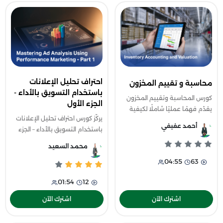
احتراف تحليل الإعلانات
محاسبة و تقييم المخزون
باستخدام التسويق بالأداء -
كورس المحاسبة وتقييم المخزون
الجزء الأول
يقدّم فهمًا عمليًا شاملًا لكيفية
يركّز كورس احتراف تحليل الإعلانات
التعامل مع المخزون في بيئات
أحمد عفيفي
باستخدام التسويق بالأداء – الجزء
الأعمال المختلفة، حيث يبدأ بشرح
الأول على بناء فهم رقمي دقيق
أساسيات المخزون ودوره في دعم
محمد السعيد
لربحية الحملات الإعلانية واتخاذ
04:55
63
قرارات مبنية على الأرق
01:54
12
اشترك الآن
اشترك الآن