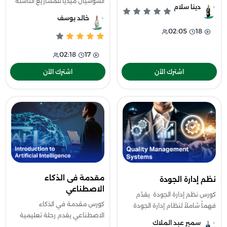
المهارات القيادية للمرأة وبناء تأثير
السوشيال ميديا للمشاريع الناشئة
دينا سلام
فعّال في الحياة المهنية
مصمم لمساعدة أصحاب
خالد يوسف
والشخصية، حيث يتناول مفاه
المشروعات الناشئة على بناء خطة
02:05
18
تسويقية إلكترونية فعّالة من
البداية وحتى تحقيق
02:18
17
اشترك الآن
اشترك الآن
مقدمة فى الذكاء
نظم إدارة الجودة
الاصطناعي
كورس نظم إدارة الجودة يقدّم
كورس مقدمة في الذكاء
فهماً شاملاً لنظام إدارة الجودة
الاصطناعي يقدم رحلة تعليمية
وفق متطلبات مواصفة ISO
سمير عبد الملاك
مبسطة وشاملة لفهم أساسيات