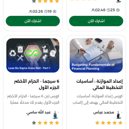
المؤسسي وربطها بالأهداف
فعّال عبر
02:48
25
02:26
19
الاستراتيجية
اشترك الآن
اشترك الآن
إعداد الموازنة : أساسيات
6 سيجما - الحزام الأخضر
التخطيط المالى
الجزء الأول
كورس إعداد الموازنة: أساسيات
كورس لين 6 سيجما – الحزام الأخضر
التخطيط المالي يهدف إلى إكساب
الجزء الأول يقدم لك مدخلًا عمليًا
المتدرب فهمًا عمليًا لمنظومة
لفهم مفاهيم الجودة الحديثة
محمد عباس
عبد الله ساسي
إعداد الموازنات داخل الشركات،
وأساليب التحسين المستمر داخل
حيث يبدأ بشرح أساسيات الموازنات
المؤسسات، وستتعرف على أساسي