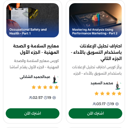
احتراف تحليل الإعلانات
معايير السلامة و الصحة
باستخدام التسويق بالأداء -
المهنية - الجزء الأول
الجزء الثاني
كورس معايير السلامة والصحة
يركّز كورس احتراف تحليل الإعلانات
المهنية – الجزء الأول يقدّم أساسًا
باستخدام التسويق بالأداء – الجزء
متكاملًا لفهم متطلبات السلامة
عبدالحميد الشاذلى
الثاني على قياس وتحليل أداء
في بيئات العمل المختلفة وفقًا
محمد السعيد
الحملات الإعلانية باحترافية لضمان
لمعايير OSHA الأمريكية، كما
تحقيق أفضل عائد ممكن.
02:57
19
03:17
19
اشترك الآن
اشترك الآن