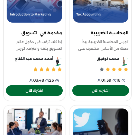
المحاسبة الضريبية
مقدمة في التسويق
كورس المحاسبة الضريبية يبدأ
إذا كنت ترغب في دخول عالم
معك من الأساس؛ فتتعرف على
التسويق بثقة واحتراف، كورس
مبادئ وأنواع الضرائب، ثم تتدرّب
مقدمة في التسويق هو خطوتك
محمد توفيق
أحمد محمد عبد الفتاح
عمليًا على طرق حسابها وتطبيقها
الأولى نحو الفهم الحقيقي لهذا
وفق الأنظمة المعتمدة. وبنهاية
المجال الواسع، من خلاله، ستتعرف
الب
على أسرار
03:48
25
01:59
16
اشترك الآن
اشترك الآن