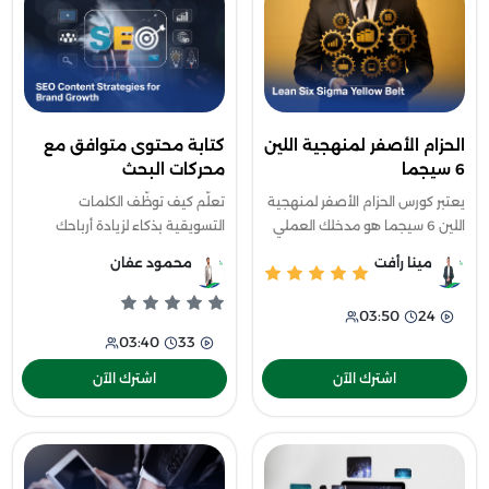
الحزام الأصفر لمنهجية اللين
كتابة محتوى متوافق مع
6 سيجما
محركات البحث
يعتبر كورس الحزام الأصفر لمنهجية
تعلّم كيف توظّف الكلمات
اللين 6 سيجما هو مدخلك العملي
التسويقية بذكاء لزيادة أرباحك
لفهم مبادئ التحسين المستمر
ومبيعاتك عبر كورس كتابة محتوى
مينا رأفت
محمود عفان
وتقليل الهدر داخل المؤسسات
متوافق مع محركات البحث،
حيث يوفّر أساسًا واضحًا لمنهجية
واكتشف أسرار صناعة محتوى
03:50
24
احترافي يتصدر بسه
03:40
33
اشترك الآن
اشترك الآن