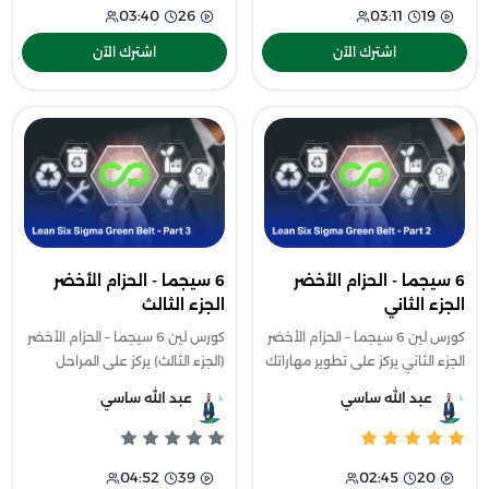
03:40
26
03:11
19
اشترك الآن
اشترك الآن
6 سيجما - الحزام الأخضر
6 سيجما - الحزام الأخضر
الجزء الثاني
الجزء الثالث
كورس لين 6 سيجما – الحزام الأخضر
كورس لين 6 سيجما – الحزام الأخضر
الجزء الثاني يركز على تطوير مهاراتك
(الجزء الثالث) يركز على المراحل
في تحليل البيانات واتخاذ قرارات
النهائية من منهجية التحسين
عبد الله ساسي
عبد الله ساسي
مبنية على أسس علمية لتحسين
لتحقيق نتائج مستدامة وفعالة.
الأداء داخل المؤسسات.
04:52
39
02:45
20