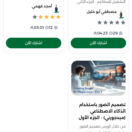
التشغيل للمطاعم - الجزء الثانى
على تحقيق أهدافها بشكل مفصل
أمجد فهمي
التعرف على طرق إدارة و تحسين
،فمن خلال دورة إعداد الخطة
مصطفي أبو خليل
أداء العاملين بالمطعم عن طريق
التسويقية ستتعرف على كيفية
برامج التحفيز و التقدير و توفي
عمل خطة التس
03:01
12
04:23
29
اشترك الآن
اشترك الآن
تصميم الصور باستخدام
الذكاء الاصطناعي
(ميدجورني) - الجزء الأول
من خلال كورس تصميم الصور