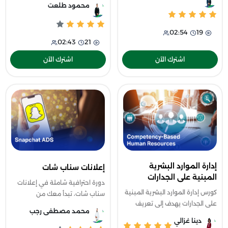
9001:2015 وتحديثاتها المرتقبة
محمود طلعت
الذكاء الاصطناعي وتعلم الآلة
لعام 2026، بدايةً بالتعريف
والتعلم العميق من الصفر، حيث
بمنظمة ال
02:54
19
يبدأ بتوضيح مفاهي
02:43
21
اشترك الآن
اشترك الآن
إدارة الموارد البشرية
إعلانات سناب شات
المبنية على الجدارات
دورة احترافية شاملة في إعلانات
كورس إدارة الموارد البشرية المبنية
سناب شات، تبدأ معك من
على الجدارات يهدف إلى تعريف
الأساسيات حتى بناء حملات
محمد مصطفى رجب
المشاركين بمفهوم الجدارات
إعلانية تحقق نتائج ملموسة، مع
دينا غزالي
وأهميتها في تطوير الأداء
التركيز على إنشاء محتوى أورجانيك