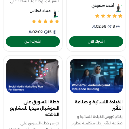
البشرية منهجًا عمليًا يساعد على
والمهارات اللازمة لإدارة المواهب
أحمد سعودي
فهم أساسيات تحليل البيانات
البشرية بكفاءة داخل المؤسسات
عماد غطاس
ودورها في تطوير الأداء المؤسسي
الحديثة، حيث يتناول أساليب
واتخاذ القرارات الاستراتيجية،
استقطاب
02:38
18
02:02
15
اشترك الآن
اشترك الآن
القيادة النسائية و صناعة
خطة التسويق على
التأثير
السوشيال ميديا للمشاريع
الناشئة
يقدّم كورس القيادة النسائية و
صناعة التأثير رحلة متكاملة لتطوير
كورس خطة التسويق على