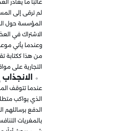
غالبًا ما يغادر ا
لم ترقى إلى الم
المؤسسة حول المن
الاشتراك في العضو
وعندما يأتي موعد
من هذا ككتابة تق
التجارية على موا
الانجذاب 
عندما تتوقف المؤ
الذي يواكب متطلب
الدفع برسائلهم ا
بالمغريات التناف