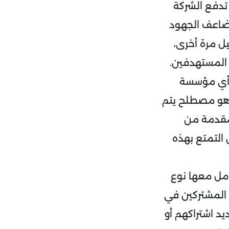
 تدفع الشركة
يضاعف الجهود
يل مرة أخرى،
 المستهدفين.
ي أي مؤسسة
 نسبة التموج، وهو مصطلح يتم
لمقدمة من
 التمتع بهذه
امل معها نوع
 المشتركين في
يد اشتراكهم أو