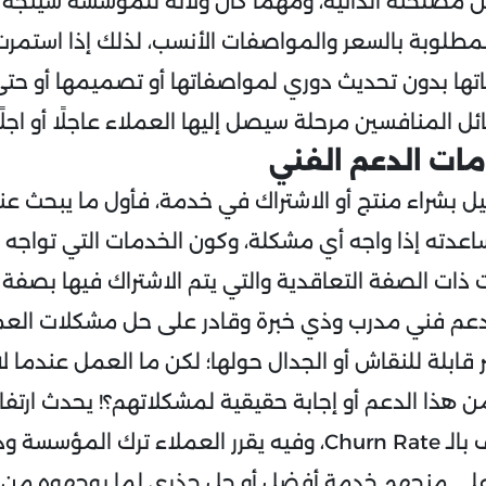
عن مصلحته الذاتية، ومهما كان ولائه للمؤسسة سيتج
لمطلوبة بالسعر والمواصفات الأنسب، لذلك إذا استمر
ها بدون تحديث دوري لمواصفاتها أو تصميمها أو حتى
ئل المنافسين مرحلة سيصل إليها العملاء عاجلًا أو اجل
ت الدعم الفني
ل بشراء منتج أو الاشتراك في خدمة، فأول ما يبحث ع
ات الصفة التعاقدية والتي يتم الاشتراك فيها بصفة شه
عم فني مدرب وذي خبرة وقادر على حل مشكلات العملا
قابلة للنقاش أو الجدال حولها؛ لكن ما العمل عندما لا
هذا الدعم أو إجابة حقيقية لمشكلاتهم؟! يحدث ارتف
التموج أو ما يعرف بالـ Churn Rate، وفيه يقرر العملاء ترك ا
 على منحهم خدمة أفضل أو حل جذري لما يوجهوه من